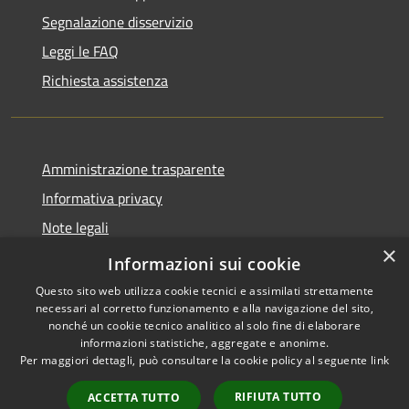
Segnalazione disservizio
Leggi le FAQ
Richiesta assistenza
Amministrazione trasparente
Informativa privacy
Note legali
×
Dichiarazione di accessibilità
Informazioni sui cookie
Questo sito web utilizza cookie tecnici e assimilati strettamente
necessari al corretto funzionamento e alla navigazione del sito,
nonché un cookie tecnico analitico al solo fine di elaborare
informazioni statistiche, aggregate e anonime.
RSS
Copyright © 2026 • Comune di
Per maggiori dettagli, può consultare la cookie policy al seguente
link
Accessibilità
Moglia • Powered by
Privacy
Municipium
Accesso
•
RIFIUTA TUTTO
ACCETTA TUTTO