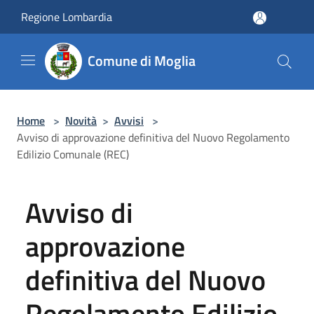
Salta al contenuto principale
Regione Lombardia
Comune di Moglia
Home
>
Novità
>
Avvisi
>
Avviso di approvazione definitiva del Nuovo Regolamento
Edilizio Comunale (REC)
Avviso di
approvazione
definitiva del Nuovo
Regolamento Edilizio