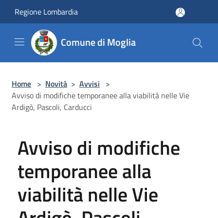
Salta al contenuto principale
Regione Lombardia
Comune di Moglia
Home
>
Novità
>
Avvisi
>
Avviso di modifiche temporanee alla viabilità nelle Vie
Ardigò, Pascoli, Carducci
Avviso di modifiche
temporanee alla
viabilità nelle Vie
Ardigò, Pascoli,