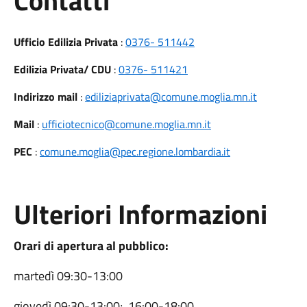
Contatti
Ufficio Edilizia Privata
:
0376- 511442
Edilizia Privata/ CDU
:
0376- 511421
Indirizzo mail
:
ediliziaprivata@comune.moglia.mn.it
Mail
:
ufficiotecnico@comune.moglia.mn.it
PEC
:
comune.moglia@pec.regione.lombardia.it
Ulteriori Informazioni
Orari di apertura al pubblico:
martedì 09:30-13:00
giovedì 09:30-13:00; 16:00-18:00