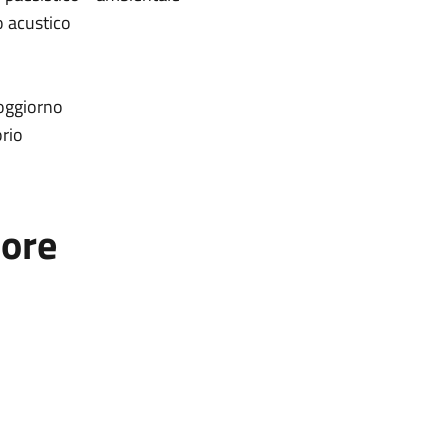
o acustico
soggiorno
orio
tore