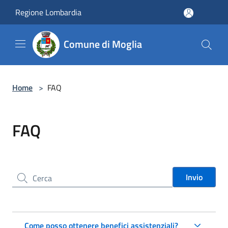
Salta al contenuto principale
Regione Lombardia
Comune di Moglia
Home
>
FAQ
FAQ
Cerca nel sito
Invio
Come posso ottenere benefici assistenziali?