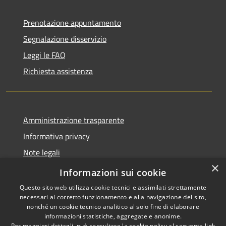
Prenotazione appuntamento
Segnalazione disservizio
Leggi le FAQ
Richiesta assistenza
Amministrazione trasparente
Informativa privacy
Note legali
×
Dichiarazione di accessibilità
Informazioni sui cookie
Questo sito web utilizza cookie tecnici e assimilati strettamente
necessari al corretto funzionamento e alla navigazione del sito,
nonché un cookie tecnico analitico al solo fine di elaborare
informazioni statistiche, aggregate e anonime.
RSS
Copyright © 2026 • Comune di
Per maggiori dettagli, può consultare la cookie policy al seguente
link