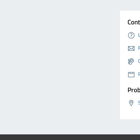
Cont
Prob