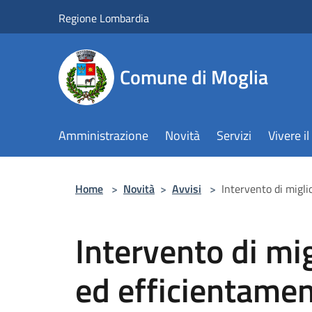
Salta al contenuto principale
Regione Lombardia
Comune di Moglia
Amministrazione
Novità
Servizi
Vivere 
Home
>
Novità
>
Avvisi
>
Intervento di migl
Intervento di mi
ed efficientamen