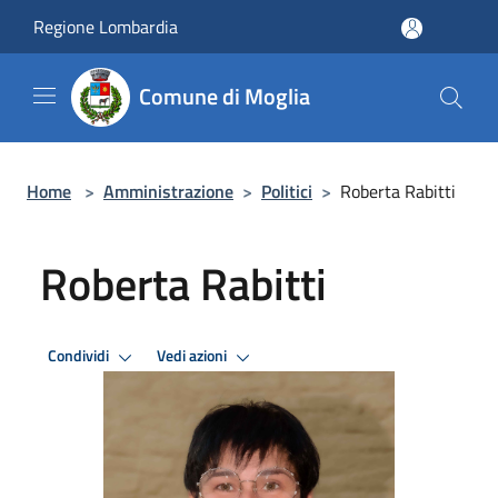
Salta al contenuto principale
Regione Lombardia
Comune di Moglia
Home
>
Amministrazione
>
Politici
>
Roberta Rabitti
Roberta Rabitti
Condividi
Vedi azioni