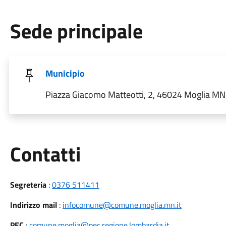
Sede principale
Municipio
Piazza Giacomo Matteotti, 2, 46024 Moglia MN, 
Utili
Contatti
Segreteria
:
0376 511411
Indirizzo mail
:
infocomune@comune.moglia.mn.it
PEC
:
comune.moglia@pec.regione.lombardia.it