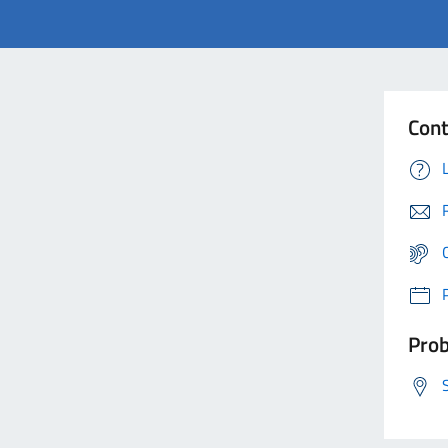
Cont
Prob