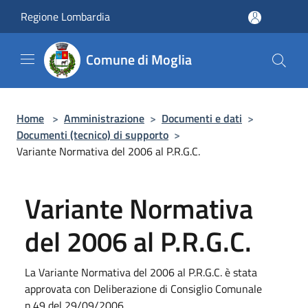
Salta al contenuto principale
Regione Lombardia
Comune di Moglia
Home
>
Amministrazione
>
Documenti e dati
>
Documenti (tecnico) di supporto
>
Variante Normativa del 2006 al P.R.G.C.
Variante Normativa
del 2006 al P.R.G.C.
La Variante Normativa del 2006 al P.R.G.C. è stata
approvata con Deliberazione di Consiglio Comunale
n.49 del 29/09/2006