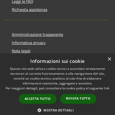
Leggi le FAQ
Richiesta assistenza
Amministrazione trasparente
Informativa privacy
Note legali
×
Dichiarazione di accessibilità
Informazioni sui cookie
Questo sito web utilizza cookie tecnici e assimilati strettamente
necessari al corretto funzionamento e alla navigazione del sito,
nonché un cookie tecnico analitico al solo fine di elaborare
informazioni statistiche, aggregate e anonime.
RSS
Copyright © 2026 • Comune di
Per maggiori dettagli, può consultare la cookie policy al seguente
link
Accessibilità
Moglia • Powered by
Privacy
Municipium
Accesso
•
RIFIUTA TUTTO
ACCETTA TUTTO
Cookie
redazione
Mappa del sito
MOSTRA DETTAGLI