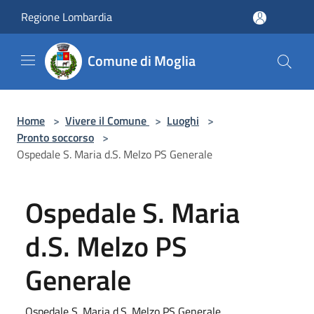
Salta al contenuto principale
Regione Lombardia
Comune di Moglia
Home
>
Vivere il Comune
>
Luoghi
>
Pronto soccorso
>
Ospedale S. Maria d.S. Melzo PS Generale
Ospedale S. Maria
d.S. Melzo PS
Generale
Ospedale S. Maria d.S. Melzo PS Generale