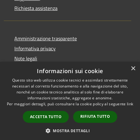
Richiesta assistenza
Amministrazione trasparente
Informativa privacy
Note legali
×
Dichiarazione di accessibilità
Informazioni sui cookie
Questo sito web utilizza cookie tecnici e assimilati strettamente
necessari al corretto funzionamento e alla navigazione del sito,
nonché un cookie tecnico analitico al solo fine di elaborare
informazioni statistiche, aggregate e anonime.
RSS
Copyright © 2026 • Comune di
Per maggiori dettagli, può consultare la cookie policy al seguente
link
Accessibilità
Moglia • Powered by
Privacy
Municipium
Accesso
•
RIFIUTA TUTTO
ACCETTA TUTTO
Cookie
redazione
Mappa del sito
MOSTRA DETTAGLI