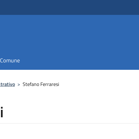
il Comune
trativo
>
Stefano Ferraresi
i