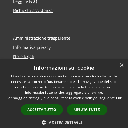
Leggi le FAQ
Richiesta assistenza
Amministrazione trasparente
Informativa privacy
Note legali
×
Dichiarazione di accessibilità
Informazioni sui cookie
Questo sito web utilizza cookie tecnici e assimilati strettamente
necessari al corretto funzionamento e alla navigazione del sito,
nonché un cookie tecnico analitico al solo fine di elaborare
informazioni statistiche, aggregate e anonime.
RSS
Copyright © 2026 • Comune di
Per maggiori dettagli, può consultare la cookie policy al seguente
link
Accessibilità
Moglia • Powered by
Privacy
Municipium
Accesso
•
RIFIUTA TUTTO
ACCETTA TUTTO
Cookie
redazione
Mappa del sito
MOSTRA DETTAGLI