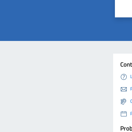
Cont
Prob