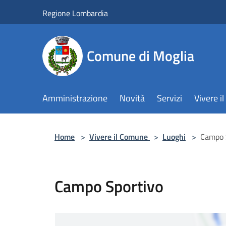
Salta al contenuto principale
Regione Lombardia
Comune di Moglia
Amministrazione
Novità
Servizi
Vivere 
Home
>
Vivere il Comune
>
Luoghi
>
Campo 
Campo Sportivo