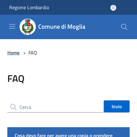
Salta al contenuto principale
Regione Lombardia
Comune di Moglia
Home
>
FAQ
FAQ
Cerca nel sito
Invio
Cosa devo fare per avere una copia o prendere