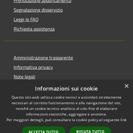
Prenotazione appuntamento
Segnalazione disservizio
Leggi le FAQ
Richiesta assistenza
Amministrazione trasparente
Informativa privacy
Note legali
×
Dichiarazione di accessibilità
Informazioni sui cookie
Questo sito web utilizza cookie tecnici e assimilati strettamente
necessari al corretto funzionamento e alla navigazione del sito,
nonché un cookie tecnico analitico al solo fine di elaborare
informazioni statistiche, aggregate e anonime.
RSS
Copyright © 2026 • Comune di
Per maggiori dettagli, può consultare la cookie policy al seguente
link
Accessibilità
Moglia • Powered by
Privacy
Municipium
Accesso
•
RIFIUTA TUTTO
ACCETTA TUTTO